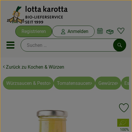
Warenko
Registrieren
Anmelden
Link
Mobiles Menu öffnen oder sc
Such
Zurück zu Kochen & Würzen
Ökokisten
Bio-Kochboxen
Würzsaucen & Pesto
Tomatensaucen
Gewürze
Ess
Aus der Region
Pr
Ökokisten
, Verband:
Saisonthemen
100%