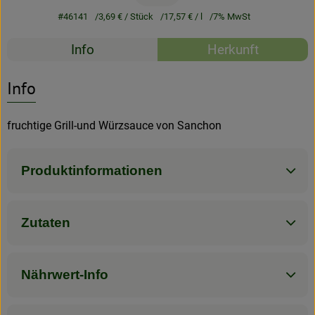
#46141
3,69 €
/ Stück
17,57 €
/ l
7% MwSt
Rezeptarchiv
Rezepte
Info
Herkunft
Es wurden kein
Entdecke passende Rezepte
Info
fruchtige Grill-und Würzsauce von Sanchon
Produktinformationen
Zutaten
Nährwert-Info