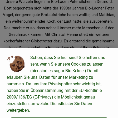
Unsere Wurzeln liegen im Bio-Laden Petersilchen in Detmold.
Dort begegneten sich Mitte der 1990er Jahren Bio-Ladner Peter
Vogel, der gerne gute Brotaufstriche haben wollte, und Matthias,
ein weltenbummelnder Koch, der Lust hatte, sie zuzubereiten.
Das machte er so, dass schnell immer mehr Menschen auf den
Geschmack kamen. Mit Christof Henne stieß ein weiterer
kocherfahrener Globetrotter dazu. Es entstand die gemeinsame
Idee: Das wunderbare Essen, dass sie auf ihren Reisen in
gastlichen Familien, kleinen Garküchen und an Streetfood-
Schön, dass Sie hier sind! Sie helfen uns
Ständen genossen hatten, sollte es ganz ohne Fernreise auch
sehr, wenn Sie unsere Cookies zulassen
hier geben.
(hier sind es sogar Bio-Kekse!) Damit
erlauben Sie uns, Daten für unser Marketing zu
Bei Sanchon sind wir überzeugt: Gutes Essen ist bodenständig,
sammeln. Da uns Ihre Privatsphäre sehr wichtig ist,
es braucht keinen Firlefanz. Weil wir wissen, dass Sie nicht
haben Sie in Übereinstimmung mit der EU-Richtlinie
immer Zeit zum Kochen haben, nehmen wir Ihnen Arbeit ab. Wir
2009/136/EG (E-Privacy) die Möglichkeit genau
hacken Zwiebeln und Knoblauch, braten Auberginen und
einzustellen, an welche Dienstleister Sie Daten
Tomaten, würzen mit Kräutern, Curry und Co. Dann haben Sie
weitergeben.
mehr Muße, es sich beim Essen gut gehen zu lassen. Wir