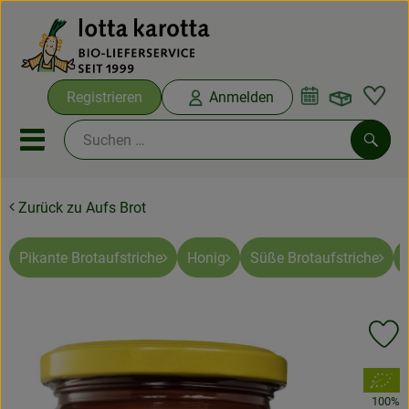
Warenko
Registrieren
Anmelden
Link
Mobiles Menu öffnen oder sc
Such
Zurück zu Aufs Brot
Ökokisten
Bio-Kochboxen
Pikante Brotaufstriche
Honig
Süße Brotaufstriche
Aus der Region
Pr
Ökokisten
, Verband:
Saisonthemen
100%