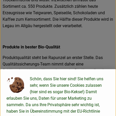
Sortiment ca. 550 Produkte. Zusätzlich zählen heute
Erzeugnisse wie Teigwaren, Speiseöle, Schokoladen und
Kaffee zum Kernsortiment. Die Hälfte dieser Produkte wird in
Legau im Allgäu hergestellt oder verarbeitet.
Produkte in bester Bio-Qualität
Produktqualität steht bei Rapunzel an erster Stelle. Das
Qualitätssicherungs-Team nimmt daher eine
Schlüsselposition im Unternehmen ein. Die Kontrollen der
Rohstoffe beginnen bereits auf dem Feld. Bei Wareneingang
Schön, dass Sie hier sind! Sie helfen uns
werden alle Rohstoffe und Produkte beprobt. Zusätzlich
sehr, wenn Sie unsere Cookies zulassen
werden sie durch anerkannte externe Labors unabhängig
(hier sind es sogar Bio-Kekse!) Damit
analysiert.
erlauben Sie uns, Daten für unser Marketing zu
sammeln. Da uns Ihre Privatsphäre sehr wichtig ist,
Wie schon zu Beginn liegen Rapunzel auch heute die
haben Sie in Übereinstimmung mit der EU-Richtlinie
persönlichen Kontakte zu den Lieferanten und langfristige