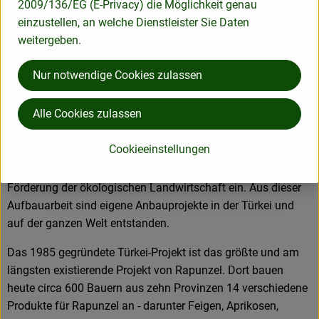
2009/136/EG (E-Privacy) die Möglichkeit genau
Partnerschaften besonders am Herzen. Besuche vor Ort,
einzustellen, an welche Dienstleister Sie Daten
Beratung durch eigene Agrar-Ingenieure und der rege
weitergeben.
Austausch miteinander sichern die einwandfreie Qualität der
Rohstoffe ab. Das schafft Transparenz - vom Feld bis zum
Nur notwendige Cookies zulassen
Teller des Verbrauchers.
Alle Cookies zulassen
Das größte Rapunzel Anbauprojekt: Bio aus der Türkei
Cookieeinstellungen
Als Bio-Pionier setzt sich Rapunzel von Anfang an für die
Förderung der ökologischen Landwirtschaft ein. Aus dieser
Aufbauarbeit sind eigene Anbauprojekte in der Türkei und
auf der ganzen Welt entstanden.
Das 1985 gegründete Türkei-Projekt ist das größte und am
längsten existierende Projekt von Rapunzel. Dort bauen
heute circa 600 Bauern aus zehn Provinzen 14 verschiedene
Produkte für Rapunzel an - darunter Feigen, Aprikosen,