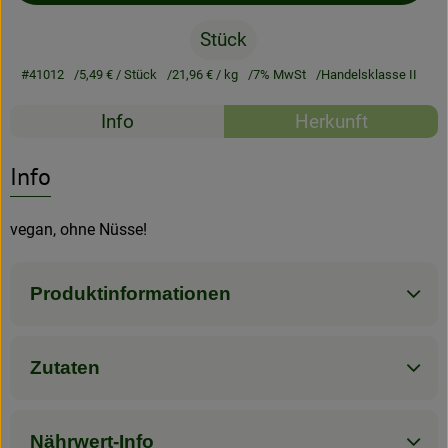
Stück
Rezeptarchiv
#41012
5,49 €
/ Stück
21,96 €
/ kg
7% MwSt
Handelsklasse II
Rezepte
Info
Herkunft
Es wurden kein
Entdecke passende Rezepte
Info
vegan, ohne Nüsse!
Produktinformationen
Zutaten
Nährwert-Info