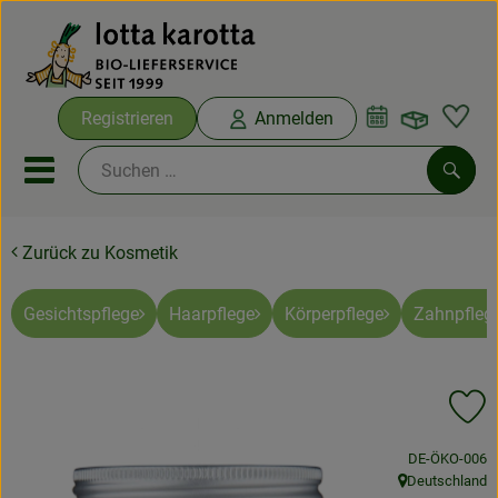
Warenko
Registrieren
Anmelden
Link
Mobiles Menu öffnen oder sc
Such
Zurück zu Kosmetik
Ökokisten
Bio-Kochboxen
Gesichtspflege
Haarpflege
Körperpflege
Zahnpfleg
Aus der Region
Pr
Ökokisten
, Kontrollstelle
DE-ÖKO-006
Saisonthemen
Deutschland
, Herkunft: