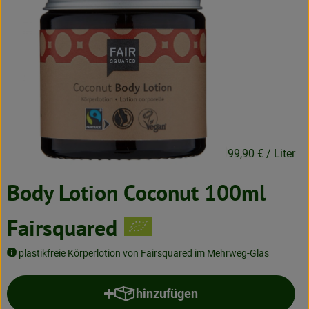
Neues & Angebote
Obst & Gemüse
Frisches
Speisekammer
Getränke
9,99 €
/ Stück
99,90 €
/ Liter
BioDrogerie
Body Lotion Coconut 100ml
So gehts
Fairsquared
Über uns
plastikfreie Körperlotion von Fairsquared im Mehrweg-Glas
Blog
hinzufügen
Produkt zum Warenkorb hinzufü
Bio-Kochboxen