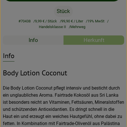
Stück
Rezeptarchiv
#70438
9,99 €
/ Stück
99,90 €
/ Liter
19% MwSt
Handelsklasse II
Mehrweg
Rezepte
Info
Herkunft
Es wurden kein
Entdecke passende Rezepte
Info
Body Lotion Coconut
Die Body Lotion Coconut pflegt intensiv und besticht durch
ein unglaubliches Aroma. Fairtrade Kokosöl aus Sri Lanka
ist besonders reicht an Vitaminen, Fettsäuren, Mineralstoffen
und schützenden Antioxidantien. Es dringt schnell in die
Haut ein und erzeugt ein weiches Hautgefühl, ohne dabei zu
fetten. In Kombination mit Fairtrade-Olivenöl aus Palästina