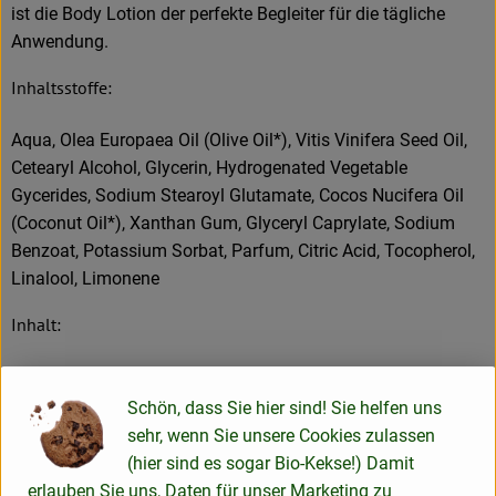
ist die Body Lotion der perfekte Begleiter für die tägliche
Anwendung.
Inhaltsstoffe:
Aqua, Olea Europaea Oil (Olive Oil*), Vitis Vinifera Seed Oil,
Cetearyl Alcohol, Glycerin, Hydrogenated Vegetable
Gycerides, Sodium Stearoyl Glutamate, Cocos Nucifera Oil
(Coconut Oil*), Xanthan Gum, Glyceryl Caprylate, Sodium
Benzoat, Potassium Sorbat, Parfum, Citric Acid, Tocopherol,
Linalool, Limonene
Inhalt:
100ml
Schön, dass Sie hier sind! Sie helfen uns
Erzeuger
sehr, wenn Sie unsere Cookies zulassen
(hier sind es sogar Bio-Kekse!) Damit
FAIR SQUARED GmbH
erlauben Sie uns, Daten für unser Marketing zu