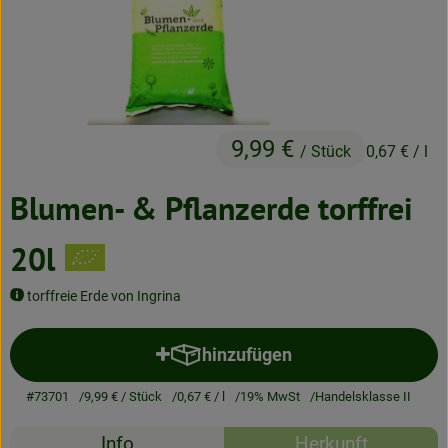
Neues & Angebote
Obst & Gemüse
Frisches
9,99 €
Speisekammer
/ Stück
0,67 €
/ l
Getränke
Blumen- & Pflanzerde torffrei
BioDrogerie
20l
torffreie Erde von Ingrina
So gehts
hinzufügen
Über uns
Produkt zum Warenkorb hinzuf
#73701
9,99 €
/ Stück
0,67 €
/ l
19% MwSt
Handelsklasse II
Blog
Rezepte
Info
Herkunft
Bio-Kochboxen