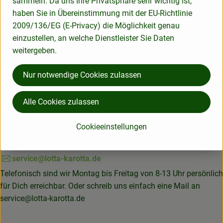
sammeln. Da uns Ihre Privatsphäre sehr wichtig ist,
haben Sie in Übereinstimmung mit der EU-Richtlinie
Herkunft
2009/136/EG (E-Privacy) die Möglichkeit genau
einzustellen, an welche Dienstleister Sie Daten
weitergeben.
Hersteller: dtf
Nur notwendige Cookies zulassen
Deutschland
Lotta Karotta Bio-Lieferservice OHG
Alle Cookies zulassen
Gartestraße 50a
Cookieeinstellungen
37130 Gleichen - Rittmarshausen
05508 979 419-0
service@lotta-karotta.de
Telefonisch sind wir Montag bis Freitag von 8-13 Uhr persönlich
für Dich erreichbar. Oder schreib uns einfach eine Mail an
service@lotta-karotta.de