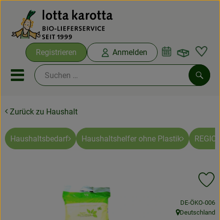
Warenko
Registrieren
Anmelden
Link
Mobiles Menu öffnen oder sc
Such
Zurück zu Haushalt
Ökokisten
Bio-Kochboxen
Haushaltsbedarf
Haushaltshelfer ohne Plastik
REGIO-
Aus der Region
Pr
Ökokisten
, Kontrollstelle
DE-ÖKO-006
Saisonthemen
Deutschland
, Herkunft: