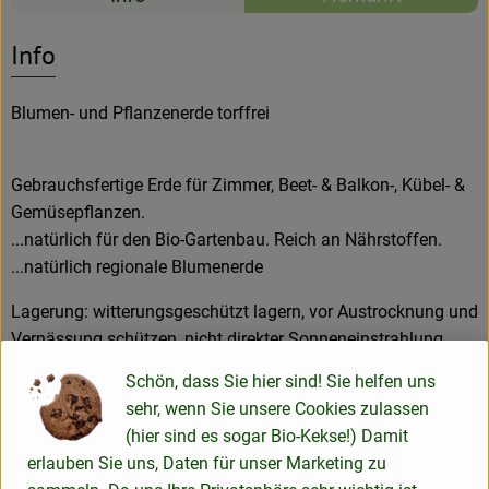
Es wurden kein
Entdecke passende Rezepte
Rezeptarchiv
Info
Blumen- und Pflanzenerde torffrei
Gebrauchsfertige Erde für Zimmer, Beet- & Balkon-, Kübel- &
Gemüsepflanzen.
...natürlich für den Bio-Gartenbau. Reich an Nährstoffen.
...natürlich regionale Blumenerde
Lagerung: witterungsgeschützt lagern, vor Austrocknung und
Vernässung schützen, nicht direkter Sonneneinstrahlung
aussetzen.
Schön, dass Sie hier sind! Sie helfen uns
sehr, wenn Sie unsere Cookies zulassen
Produktinformationen
(hier sind es sogar Bio-Kekse!) Damit
erlauben Sie uns, Daten für unser Marketing zu