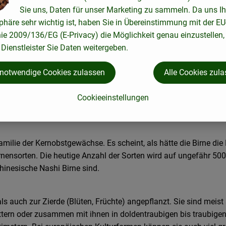
Sie uns, Daten für unser Marketing zu sammeln. Da uns Ih
phäre sehr wichtig ist, haben Sie in Übereinstimmung mit der EU
nie 2009/136/EG (E-Privacy) die Möglichkeit genau einzustellen,
Dienstleister Sie Daten weitergeben.
 notwendige Cookies zulassen
Alle Cookies zul
le Form, die an den noch sehr jungen Früchten am Baum befestig
Cookieeinstellungen
amilie der Kernobstgewächse. Es scheint, als hätte die Birne die
nensorten. Die heutige Anzahl der Sorten wird auf ungefähr 5000
chinesische Nashi Birne sind.
 auch zur Zierde (Blüten, Früchte) angepflanzt. Sie sind mei
ttern oder zusammen mit ihnen in doldentraubigen bis traubigen