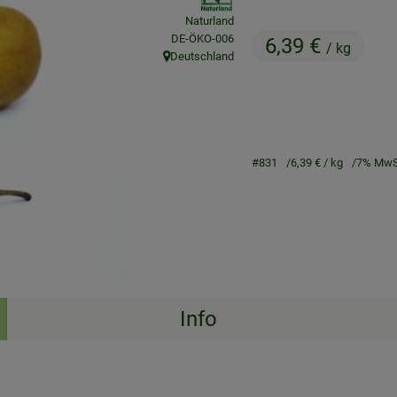
Naturland
, Kontrollstelle:
DE-ÖKO-006
6,39 €
/ kg
Deutschland
, Herkunft:
#831
6,39 €
/ kg
7% MwS
Info