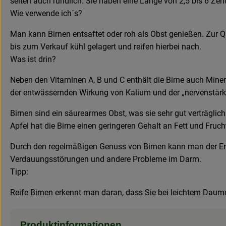
selten auch rundlich. Sie haben eine Länge von 2,5 bis 6 Zent
Wie verwende ich´s?
Man kann Birnen entsaftet oder roh als Obst genießen. Zur Q
bis zum Verkauf kühl gelagert und reifen hierbei nach.
Was ist drin?
Neben den Vitaminen A, B und C enthält die Birne auch Miner
der entwässernden Wirkung von Kalium und der „nervenstärk
Birnen sind ein säurearmes Obst, was sie sehr gut verträgli
Apfel hat die Birne einen geringeren Gehalt an Fett und Fruch
Durch den regelmäßigen Genuss von Birnen kann man der En
Verdauungsstörungen und andere Probleme im Darm.
Tipp:
Reife Birnen erkennt man daran, dass Sie bei leichtem Dau
Produktinformationen