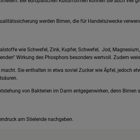
imetern. Bei europäischen Kulturformen können sie auch viel größ
ualitätssicherung werden Birnen, die für Handelszwecke verwende
alstoffe wie Schwefel, Zink, Kupfer, Schwefel, Jod, Magnesium,
enden“ Wirkung des Phosphors besonders wertvoll. Zudem weise
ch macht. Sie enthalten in etwa soviel Zucker wie Äpfel, jedoc
tsäuren.
tstehung von Bakterien im Darm entgegenwirken, denn Birnen s
mendruck am Stielende nachgeben.