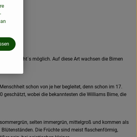
re
-
 an
assen
t wird macht´s möglich. Auf diese Art wachsen die Birnen
 Menschheit schon von je her begleitet, denn schon im 17.
 geschätzt, wobei die bekanntesten die Williams Birne, die
st sommergrün, selten immergrün, mittelgroß und kommen als
 Blütenständen. Die Früchte sind meist flaschenförmig,