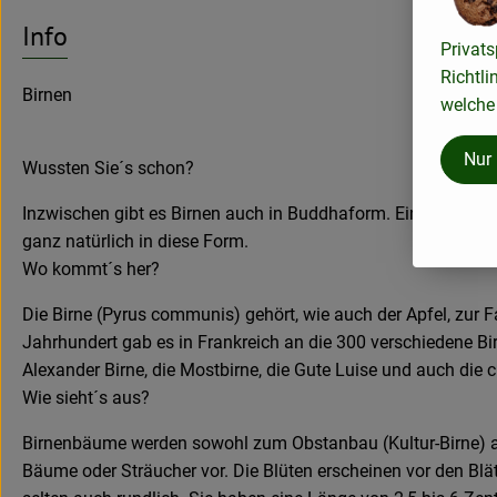
Info
Privats
Richtli
Birnen
welche 
Nur
Wussten Sie´s schon?
Inzwischen gibt es Birnen auch in Buddhaform. Eine speziel
ganz natürlich in diese Form.
Wo kommt´s her?
Die Birne (Pyrus communis) gehört, wie auch der Apfel, zur F
Jahrhundert gab es in Frankreich an die 300 verschiedene Bir
Alexander Birne, die Mostbirne, die Gute Luise und auch die 
Wie sieht´s aus?
Birnenbäume werden sowohl zum Obstanbau (Kultur-Birne) als
Bäume oder Sträucher vor. Die Blüten erscheinen vor den Blä