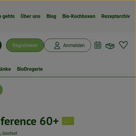
o gehts
Über uns
Blog
Bio-Kochboxen
Rezeptarchiv
Warenk
L
Registrieren
Anmelden
chen
ränke
BioDrogerie
nference 60+
n
, bissfest