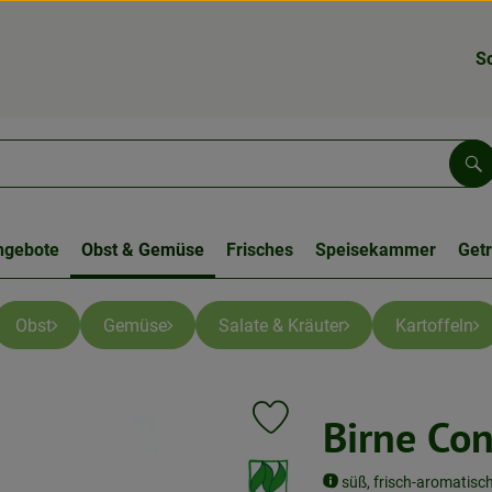
S
Su
ngebote
Obst & Gemüse
Frisches
Speisekammer
Get
Obst
Gemüse
Salate & Kräuter
Kartoffeln
Birne Co
Produkt zu Favouriten hinzufüge
, Verband:
süß, frisch-aromatisch