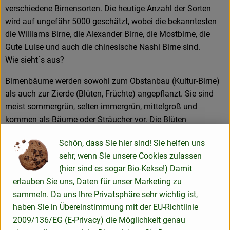
verschiedene Birnensorten. Die heutige Anzahl der Sorten
wird auf ungefähr 5000 geschätzt, wobei die bekanntesten
die Williams Birne, die Alexander Birne, die Mostbirne, die
Gute Luise und auch die chinesische Nashi Birne sind.
Wie sieht´s aus?
Birnenbäume werden sowohl zum Obstanbau (Kultur-Birne)
als auch zur Zierde (Blüten, Früchte) angepflanzt. Sie sind
meist sommergrün, selten immergrün, mittelgroß und
kommen als Bäume oder Sträucher vor. Die Blüten
erscheinen vor den Blättern oder zusammen mit ihnen in
Schön, dass Sie hier sind! Sie helfen uns
doldentraubigen bis traubigen Blütenständen. Die Früchte
sehr, wenn Sie unsere Cookies zulassen
sind meist flaschenförmig, selten auch rundlich. Sie haben
(hier sind es sogar Bio-Kekse!) Damit
eine Länge von 2,5 bis 6 Zentimetern. Bei europäischen
erlauben Sie uns, Daten für unser Marketing zu
Kulturformen können sie auch viel größer sein, bei
sammeln. Da uns Ihre Privatsphäre sehr wichtig ist,
asiatischen kleiner.
haben Sie in Übereinstimmung mit der EU-Richtlinie
Wie verwende ich´s?
2009/136/EG (E-Privacy) die Möglichkeit genau