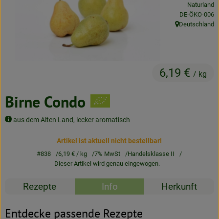
Naturland
Neues & Angebote
, Kontrollstelle
DE-ÖKO-006
Deutschland
, Herkunft:
Obst & Gemüse
Frisches
6,19 €
Speisekammer
/ kg
Getränke
Birne Condo
BioDrogerie
aus dem Alten Land, lecker aromatisch
Artikel ist aktuell nicht bestellbar!
So gehts
#838
6,19 €
/ kg
7% MwSt
Handelsklasse II
Dieser Artikel wird genau eingewogen.
Über uns
Rezepte
Info
Herkunft
Blog
Entdecke passende Rezepte
Bio-Kochboxen