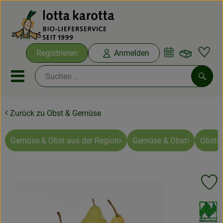
Warenko
Registrieren
Anmelden
Link
Mobiles Menu öffnen oder sc
Such
Zurück zu Obst & Gemüse
Ökokisten
Bio-Kochboxen
Gemüse & Obst aus der Region
Gemüse & Obst
Obst
Aus der Region
Pr
Ökokisten
, Verband:
Saisonthemen