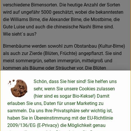
verschiedene Birnensorten. Die heutige Anzahl der Sorten
wird auf ungefähr 5000 geschätzt, wobei die bekanntesten
die Williams Birne, die Alexander Birne, die Mostbirne, die
Gute Luise und auch die chinesische Nashi Birne sind.
Wie sieht´s aus?
Birnenbäume werden sowohl zum Obstanbau (Kultur-Birne)
als auch zur Zierde (Blüten, Früchte) angepflanzt. Sie sind
meist sommergrün, selten immergrün, mittelgroß und
kommen als Bäume oder Sträucher vor. Die Blüten
erscheinen vor den Blättern oder zusammen mit ihnen in
Schön, dass Sie hier sind! Sie helfen uns
doldentraubigen bis traubigen Blütenständen. Die Früchte
sehr, wenn Sie unsere Cookies zulassen
sind meist flaschenförmig, selten auch rundlich. Sie haben
(hier sind es sogar Bio-Kekse!) Damit
eine Länge von 2,5 bis 6 Zentimetern. Bei europäischen
erlauben Sie uns, Daten für unser Marketing zu
Kulturformen können sie auch viel größer sein, bei
sammeln. Da uns Ihre Privatsphäre sehr wichtig ist,
asiatischen kleiner.
haben Sie in Übereinstimmung mit der EU-Richtlinie
Wie verwende ich´s?
2009/136/EG (E-Privacy) die Möglichkeit genau