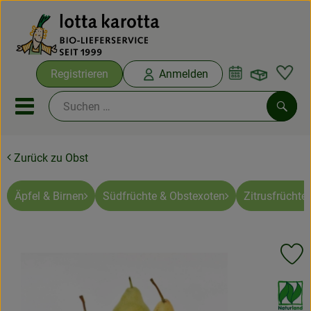
Warenko
Registrieren
Anmelden
Link
Mobiles Menu öffnen oder sc
Such
Zurück zu Obst
Ökokisten
Bio-Kochboxen
Äpfel & Birnen
Südfrüchte & Obstexoten
Zitrusfrüchte
Aus der Region
Pr
Ökokisten
, Verband:
Saisonthemen