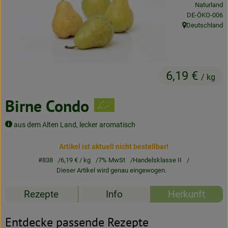
Naturland
Neues & Angebote
, Kontrollstelle
DE-ÖKO-006
Deutschland
, Herkunft:
Obst & Gemüse
Frisches
6,19 €
Speisekammer
/ kg
Getränke
Birne Condo
BioDrogerie
aus dem Alten Land, lecker aromatisch
Artikel ist aktuell nicht bestellbar!
So gehts
#838
6,19 €
/ kg
7% MwSt
Handelsklasse II
Dieser Artikel wird genau eingewogen.
Über uns
Rezepte
Info
Herkunft
Blog
Entdecke passende Rezepte
Bio-Kochboxen