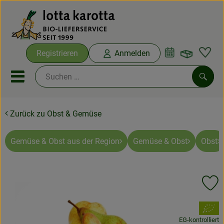
Warenko
Registrieren
Anmelden
Link
Mobiles Menu öffnen oder sc
Such
Zurück zu Obst & Gemüse
Ökokisten
Bio-Kochboxen
Gemüse & Obst aus der Region
Gemüse & Obst
Obst
Aus der Region
Pr
Ökokisten
, Verband:
Saisonthemen
EG-kontrolliert