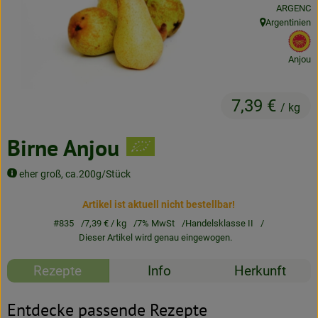
, Kontrollst
ARGENC
Neues & Angebote
Argentinien
, Herkunft:
, 
Obst & Gemüse
Anjou
Frisches
7,39 €
Speisekammer
/ kg
Getränke
Birne Anjou
BioDrogerie
eher groß, ca.200g/Stück
Artikel ist aktuell nicht bestellbar!
So gehts
#835
7,39 €
/ kg
7% MwSt
Handelsklasse II
Dieser Artikel wird genau eingewogen.
Über uns
Rezepte
Info
Herkunft
Blog
Entdecke passende Rezepte
Bio-Kochboxen