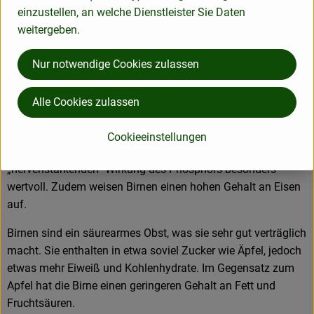
Man kann Birnen entsaftet oder roh als Obst genießen. Zur
einzustellen, an welche Dienstleister Sie Daten
Qualitätssicherung werden Birnen, die für Handelszwecke
weitergeben.
verwendet werden, kurz vor ihrer Reife gepflückt. Sie werden
dann bis zum Verkauf kühl gelagert und reifen hierbei nach.
Nur notwendige Cookies zulassen
Was ist drin?
Neben den Vitaminen A, B und C enthält die Birne auch
Alle Cookies zulassen
Mineralstoffe wie Schwefel, Zink, Kupfer, Schwefel, Jod,
Magnesium, Phosphor und Kalium. Die beiden letzteren sind
Cookieeinstellungen
aufgrund der entwässernden Wirkung von Kalium und der
„nervenstärkenden“ Wirkung des Phosphors besonders
wertvoll. Zudem weisen Birnen einen hohen Gehalt an Eisen
auf.
Birnen sind ein säurearmes Obst, was sie sehr gut verträglich
macht. Sie enthalten in etwa soviel Zucker wie Äpfel, jedoch
etwas mehr Eiweiß und Kohlenhydrate. Im Gegensatz zum
Apfel hat die Birne einen geringeren Gehalt an Fett und
Fruchtsäuren.