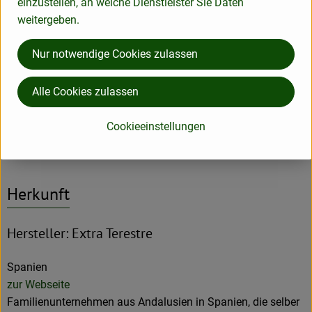
einzustellen, an welche Dienstleister Sie Daten
g Kohlenhydrate, 1,6g Eiweiß, 3,14 g Ballaststoffe, 600 µg
weitergeben.
Vitamin E, 1426 µg Vitamin A, 30 mg Vitamin C, 23 µg
Vitamin K, 64 µg Vitamin B1, 50 µg Vitamin B2, 600 µg
Nur notwendige Cookies zulassen
Vitamin B3, 830 µg Vitamin B5, 270 µg Vitamin B6, 413 mg
Kalium, 35 mg Calcium und 900 µg Zink.
Alle Cookies zulassen
Produktinformationen
Cookieeinstellungen
Herkunft
Hersteller: Extra Terestre
Spanien
zur Webseite
Familienunternehmen aus Andalusien in Spanien, die selber