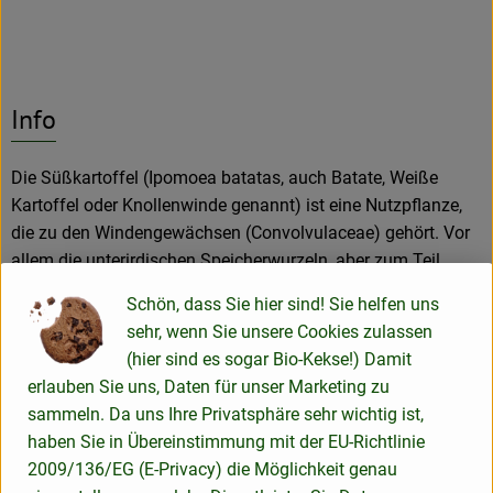
Info
Die Süßkartoffel (Ipomoea batatas, auch Batate, Weiße
Kartoffel oder Knollenwinde genannt) ist eine Nutzpflanze,
die zu den Windengewächsen (Convolvulaceae) gehört. Vor
allem die unterirdischen Speicherwurzeln, aber zum Teil
auch die Laubblätter werden als Nahrungsmittel genutzt. Mit
Schön, dass Sie hier sind! Sie helfen uns
einer Jahresernte von 126 Mio. Tonnen ist sie nach
sehr, wenn Sie unsere Cookies zulassen
Kartoffeln (Solanum tuberosum) und Maniok (Manihot
(hier sind es sogar Bio-Kekse!) Damit
esculenta) auf dem dritten Platz der Weltproduktion von
erlauben Sie uns, Daten für unser Marketing zu
Wurzel- und Knollennahrungspflanzen; größter Produzent ist
sammeln. Da uns Ihre Privatsphäre sehr wichtig ist,
die Volksrepublik China. Mit der Kartoffel (Solanum
haben Sie in Übereinstimmung mit der EU-Richtlinie
tuberosum) ist die Süßkartoffel nur entfernt verwandt.
2009/136/EG (E-Privacy) die Möglichkeit genau
100 g frische Batate enthalten ca. 111 kcal, 69 g Wasser, 24