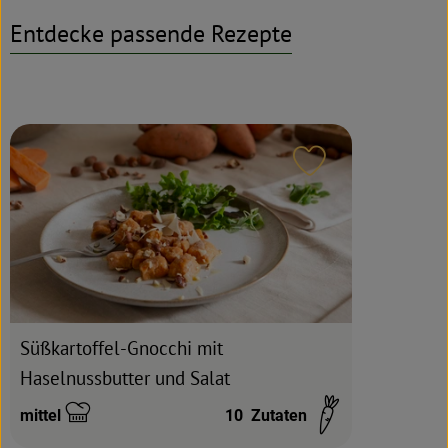
Entdecke passende Rezepte
Rezeptarchiv
Rezept zu Favour
Süßkartoffel-Gnocchi mit
Haselnussbutter und Salat
mittel
10
Zutaten
Schwierigkeit: