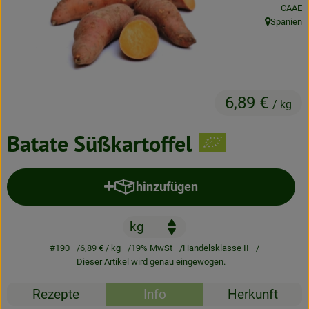
, Kontro
CAAE
Neues & Angebote
Spanien
, Herkunft:
Obst & Gemüse
Frisches
6,89 €
Speisekammer
/ kg
Getränke
Batate Süßkartoffel
BioDrogerie
hinzufügen
Produkt zum Warenkorb hinzufü
So gehts
Über uns
#190
6,89 €
/ kg
19% MwSt
Handelsklasse II
Dieser Artikel wird genau eingewogen.
Blog
Rezepte
Info
Herkunft
Bio-Kochboxen