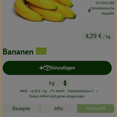
, Kontrollstelle
DE-ÖKO-006
Neues & Angebote
Dominikanische
, Herkunft:
Republik
Obst & Gemüse
Frisches
4,29 €
/ kg
Speisekammer
Bananen
Getränke
BioDrogerie
hinzufügen
Produkt zum Warenkorb hinzufü
So gehts
#800
4,29 €
/ kg
7% MwSt
Handelsklasse II
Über uns
Dieser Artikel wird genau eingewogen.
Blog
Rezepte
Info
Herkunft
Bio-Kochboxen