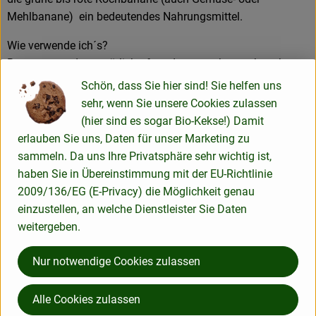
Mehlbanane) ein bedeutendes Nahrungsmittel.
Wie verwende ich´s?
Bananen werden natürlich oft und gerne roh verzehrt, aber
auch gekocht begeistern Sie entweder in eher herzhaften,
Schön, dass Sie hier sind! Sie helfen uns
oftmals auch süß-sauren, Gerichten oder in Desserts wie z.B.
sehr, wenn Sie unsere Cookies zulassen
in Bananen Foster. In der südostasiatischen Küche werden
(hier sind es sogar Bio-Kekse!) Damit
auch Bananenblüten oder Bananenherzen als Gemüse
erlauben Sie uns, Daten für unser Marketing zu
verwendet. Bananenblätter werden oft als Serviertablett oder
sammeln. Da uns Ihre Privatsphäre sehr wichtig ist,
geschmackstragende Back- und Grillhülle benutzt. Das
haben Sie in Übereinstimmung mit der EU-Richtlinie
weißlich-gelbe Fruchtfleisch der Kochbanane, das im
2009/136/EG (E-Privacy) die Möglichkeit genau
Geschmack mild bis leicht säuerlich ist, ist nicht zum
einzustellen, an welche Dienstleister Sie Daten
Rohverzehr geeignet. Es wird sowohl gekocht als auch
weitergeben.
gebacken oder gegrillt.
Nur notwendige Cookies zulassen
Was ist drin?
Der Energiegehalt von Bananen ist fast doppelt so hoch wie
Alle Cookies zulassen
der von Äpfeln, Birnen oder Zitrusfrüchten. Reife