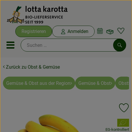
Warenko
Registrieren
Anmelden
Link
Mobiles Menu öffnen oder sc
Such
Zurück zu Obst & Gemüse
Ökokisten
Bio-Kochboxen
Gemüse & Obst aus der Region
Gemüse & Obst
Obst
Aus der Region
Pr
Ökokisten
, Verband:
Saisonthemen
EG-kontrolliert