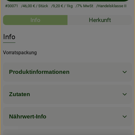
#30071
46,00 €
/ Stück
9,20 €
/ 1kg
7% MwSt
Handelsklasse II
Rezeptarchiv
Rezepte
Info
Herkunft
Es wurden kein
Entdecke passende Rezepte
Info
Vorratspackung
Produktinformationen
Zutaten
Nährwert-Info