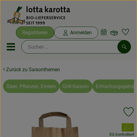
Warenko
Registrieren
Anmelden
Link
Mobiles Menu öffnen oder sc
Such
Zurück zu Saisonthemen
Ökokisten
Bio-Kochboxen
Säen, Pflanzen, Ernten
Grill-Saison
Erfrischungsgeträn
Aus der Region
Pr
Ökokisten
, Verband:
Saisonthemen
EG-kontrolliert