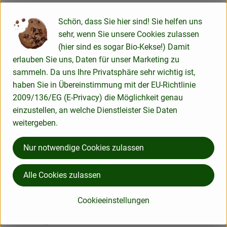
Produktdatenblatt
Schön, dass Sie hier sind! Sie helfen uns
sehr, wenn Sie unsere Cookies zulassen
(hier sind es sogar Bio-Kekse!) Damit
Herkunft
erlauben Sie uns, Daten für unser Marketing zu
sammeln. Da uns Ihre Privatsphäre sehr wichtig ist,
Hersteller: ADM
haben Sie in Übereinstimmung mit der EU-Richtlinie
2009/136/EG (E-Privacy) die Möglichkeit genau
einzustellen, an welche Dienstleister Sie Daten
Italien
weitergeben.
Antersdorfer - Die Bio-Mühle
Nur notwendige Cookies zulassen
Alle Cookies zulassen
Cookieeinstellungen