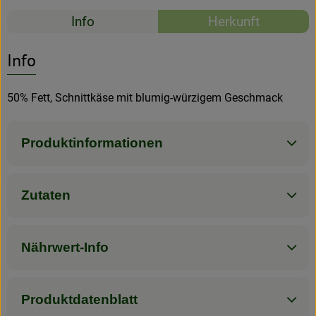
Rezepte
Info
Herkunft
Rezeptarchiv
Es wurden kein
Entdecke passende Rezepte
Info
50% Fett, Schnittkäse mit blumig-würzigem Geschmack
Produktinformationen
Zutaten
Nährwert-Info
Produktdatenblatt