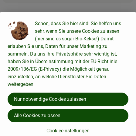
Herkunft
Schön, dass Sie hier sind! Sie helfen uns
sehr, wenn Sie unsere Cookies zulassen
(hier sind es sogar Bio-Kekse!) Damit
Hersteller: Andechser Natur
erlauben Sie uns, Daten für unser Marketing zu
sammeln. Da uns Ihre Privatsphäre sehr wichtig ist,
Österreich
haben Sie in Übereinstimmung mit der EU-Richtlinie
2009/136/EG (E-Privacy) die Möglichkeit genau
Andechser Molkerei Scheitz GmbH
einzustellen, an welche Dienstleister Sie Daten
weitergeben.
D 82346 Andechs
Nur notwendige Cookies zulassen
Kontrollnummer DE-BY-117-EG
www.andechser-natur.de
(Daten von Ecoinform)
Alle Cookies zulassen
Andechser Natur
Cookieeinstellungen