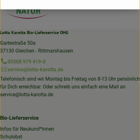
Lotta Karotta Bio-Lieferservice OHG
Gartestraße 50a
37130 Gleichen - Rittmarshausen
05508 979 419-0
service@lotta-karotta.de
Telefonisch sind wir Montag bis Freitag von 8-13 Uhr persönlich
für Dich erreichbar. Oder schreib uns einfach eine Mail an
service@lotta-karotta.de
Bio-Lieferservice
Infos für Neukund*innen
Schulobst