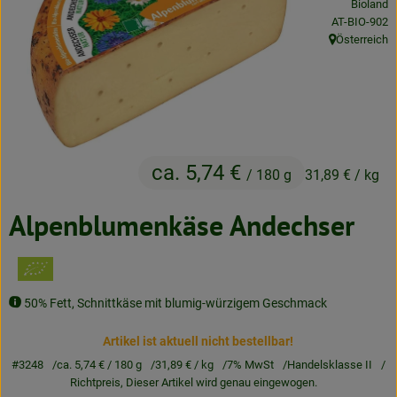
Bioland
Neues & Angebote
, Kontrollstell
AT-BIO-902
Österreich
, Herkunft:
Obst & Gemüse
Frisches
Speisekammer
ca. 5,74 €
Getränke
/ 180 g
31,89 €
/ kg
BioDrogerie
Alpenblumenkäse Andechser
So gehts
50% Fett, Schnittkäse mit blumig-würzigem Geschmack
Über uns
Artikel ist aktuell nicht bestellbar!
Blog
#3248
ca. 5,74 €
/ 180 g
31,89 €
/ kg
7% MwSt
Handelsklasse II
Richtpreis,
Dieser Artikel wird genau eingewogen.
Bio-Kochboxen