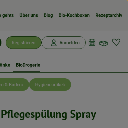
o gehts
Über uns
Blog
Bio-Kochboxen
Rezeptarchiv
Warenk
L
Registrieren
Anmelden
chen
ränke
BioDrogerie
en & Baden
Hygieneartikel
 Pflegespülung Spray