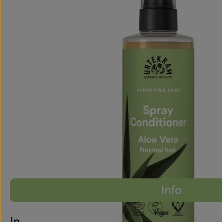
Info
Es wurden kei
Entdecke passende Rezepte
Info