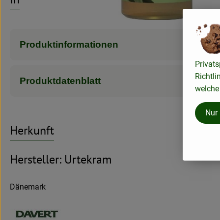
Produktinformationen
Privats
Richtli
Produktdatenblatt
welche 
Nur
Herkunft
Hersteller: Urtekram
Dänemark