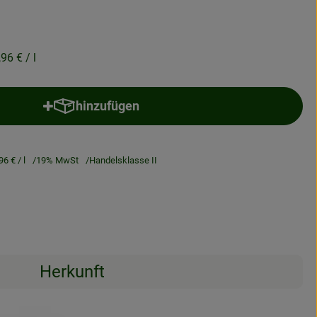
,96 €
/ l
hinzufügen
Produkt zum Warenkorb hinzufügen
96 €
/ l
19% MwSt
Handelsklasse II
Herkunft