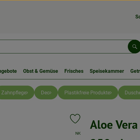
S
Su
ngebote
Obst & Gemüse
Frisches
Speisekammer
Get
Zahnpflege
Deo
Plastikfreie Produkte
Dusch
Aloe Vera
Produkt zu Favouriten hinzufügen
, Verband:
NK
, Kontrollstelle:
.