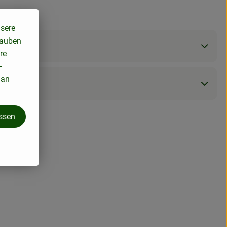
nsere
lauben
re
-
 an
assen