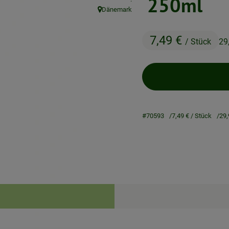
250ml
Dänemark
, Herkunft:
7,49 €
/ Stück
29
#70593
7,49 €
/ Stück
29,
Rezepte
ne passenden Rezepte gefunden.